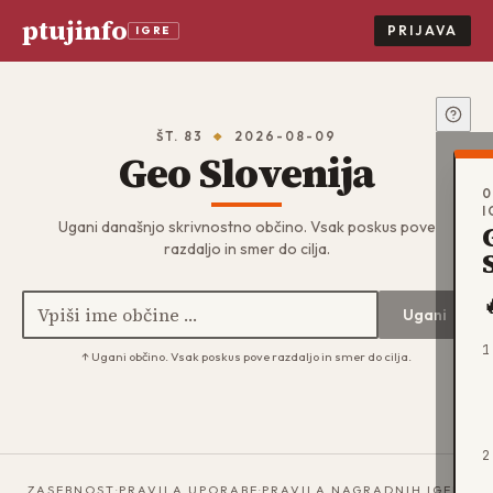
ptujinfo
PRIJAVA
IGRE
ŠT.
83
2026-08-09
Geo Slovenija
0
I
Ugani današnjo skrivnostno občino. Vsak poskus pove
razdaljo in smer do cilja.
Ugani
1
↑ Ugani občino. Vsak poskus pove razdaljo in smer do cilja.
2
ZASEBNOST
·
PRAVILA UPORABE
·
PRAVILA NAGRADNIH IGER
·